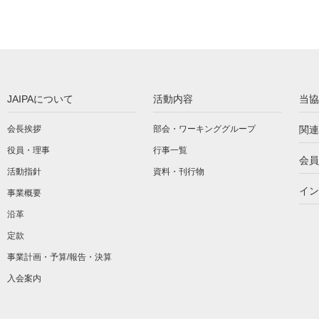
JAIPAについて
活動内容
当協
会長挨拶
部会・ワーキンググループ
関連
役員・理事
行事一覧
会員
活動指針
資料・刊行物
イン
事業概要
沿革
定款
事業計画・予算/報告・決算
入会案内