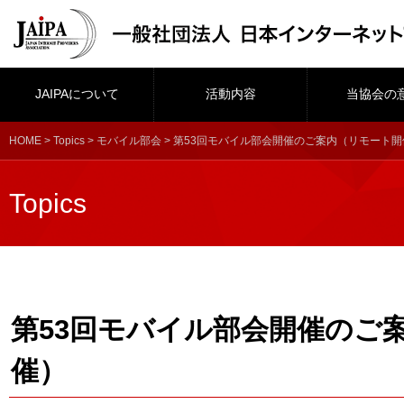
JAIPAについて
活動内容
当協会の
HOME
>
Topics
>
モバイル部会
> 第53回モバイル部会開催のご案内（リモート開
Topics
第53回モバイル部会開催のご
催）