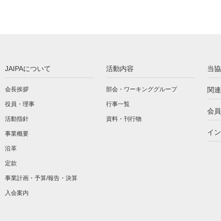
JAIPAについて
活動内容
当協
会長挨拶
部会・ワーキンググループ
関連
役員・理事
行事一覧
会員
活動指針
資料・刊行物
イン
事業概要
沿革
定款
事業計画・予算/報告・決算
入会案内