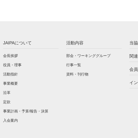
JAIPAについて
活動内容
当協
会長挨拶
部会・ワーキンググループ
関連
役員・理事
行事一覧
会員
活動指針
資料・刊行物
イン
事業概要
沿革
定款
事業計画・予算/報告・決算
入会案内