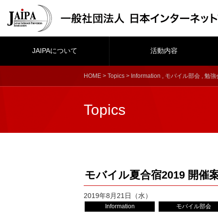
JAIPAについて
活動内容
HOME
>
Topics
>
Information
,
モバイル部会
,
勉強
Topics
モバイル夏合宿2019 開催
2019年8月21日（水）
Information
モバイル部会