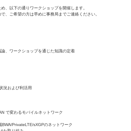
ため、以下の通りワークショップを開催します。
ので、ご希望の方は早めに事務局までご連絡ください。
議論、ワークショップを通じた知識の定着
当て状況および利活用
O-RAN で変わるモバイルネットワーク
域BWA/PrivateLTE/sXGPのネットワーク
に向けた取り組み