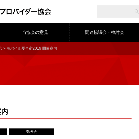
当協会の意見
関連協議会・検討会
会
> モバイル夏合宿2019 開催案内
案内
勉強会