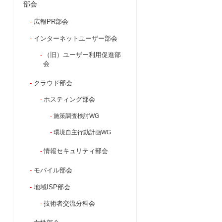
部会
広報PR部会
インターネットユーザー部会
（旧）ユーザー利用促進部
会
クラウド部会
ホスティング部会
施策調査検討WG
環境自主行動計画WG
情報セキュリティ部会
モバイル部会
地域ISP部会
技術者交流分科会