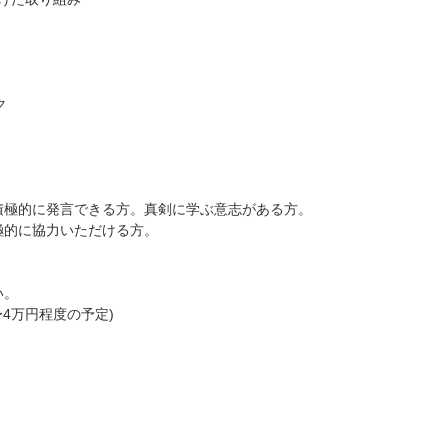
ク
積極的に発言できる方。真剣に学ぶ意志がある方。
極的に協力いただける方。
い。
4万円程度の予定)