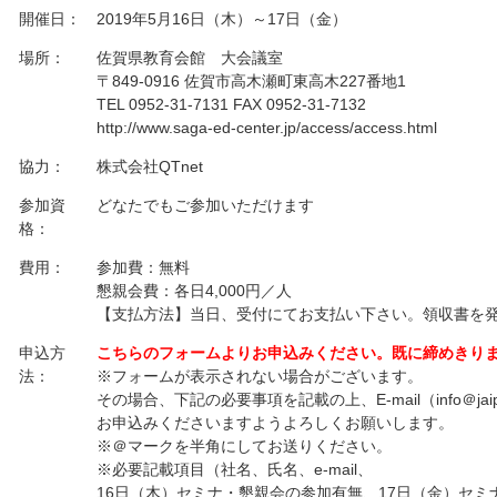
開催日：
2019年5月16日（木）～17日（金）
場所：
佐賀県教育会館 大会議室
〒849-0916 佐賀市高木瀬町東高木227番地1
TEL 0952-31-7131 FAX 0952-31-7132
http://www.saga-ed-center.jp/access/access.html
協力：
株式会社QTnet
参加資
どなたでもご参加いただけます
格：
費用：
参加費：無料
懇親会費：各日4,000円／人
【支払方法】当日、受付にてお支払い下さい。領収書を
申込方
こちらのフォームよりお申込みください。既に締めきり
法：
※フォームが表示されない場合がございます。
その場合、下記の必要事項を記載の上、E-mail（info＠jaipa
お申込みくださいますようよろしくお願いします。
※＠マークを半角にしてお送りください。
※必要記載項目（社名、氏名、e-mail、
16日（木）セミナ・懇親会の参加有無、17日（金）セミ