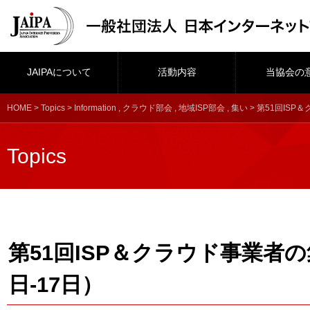
JAIPAについて
活動内容
当協会の
HOME
>
Topics
>
Information
,
クラウド部会
,
地域ISP部会
,
集い
> 第51回ISP
Topics
第51回ISP＆クラウド事業者の
日-17日）