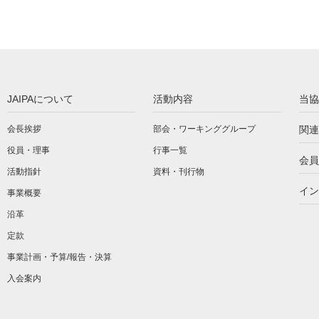
JAIPAについて
活動内容
当協
会長挨拶
部会・ワーキンググループ
関連
役員・理事
行事一覧
会員
活動指針
資料・刊行物
イン
事業概要
沿革
定款
事業計画・予算/報告・決算
入会案内