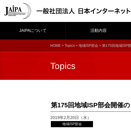
JAIPAについて
活動内容
HOME
>
Topics
>
地域ISP部会
> 第175回地域IS
Topics
第175回地域ISP部会開催
2019年2月20日（水）
地域ISP部会