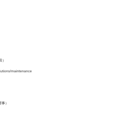
植田）
olutions/maintenance
理事）