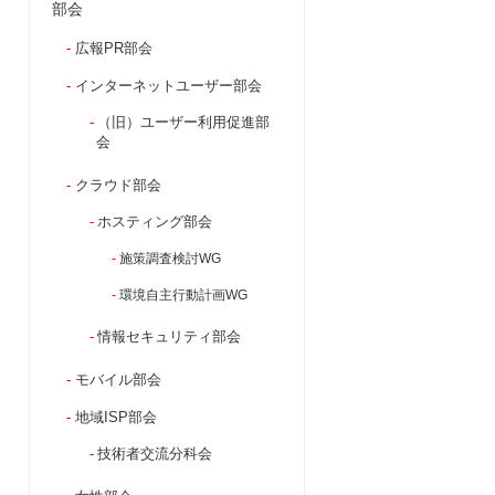
部会
広報PR部会
インターネットユーザー部会
（旧）ユーザー利用促進部
会
クラウド部会
ホスティング部会
施策調査検討WG
環境自主行動計画WG
情報セキュリティ部会
モバイル部会
地域ISP部会
技術者交流分科会