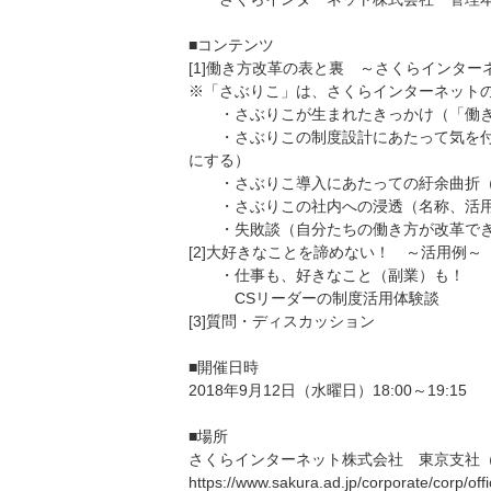
■コンテンツ
[1]働き方改革の表と裏 ～さくらインタ
※「さぶりこ」は、さくらインターネット
・さぶりこが生まれたきっかけ（「働き
・さぶりこの制度設計にあたって気を付
にする）
・さぶりこ導入にあたっての紆余曲折（
・さぶりこの社内への浸透（名称、活用
・失敗談（自分たちの働き方が改革でき
[2]大好きなことを諦めない！ ～活用例～
・仕事も、好きなこと（副業）も！
CSリーダーの制度活用体験談
[3]質問・ディスカッション
■開催日時
2018年9月12日（水曜日）18:00～19:15
■場所
さくらインターネット株式会社 東京支社（
https://www.sakura.ad.jp/corporate/corp/off