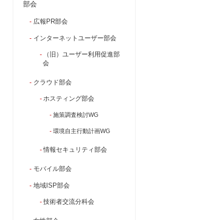
部会
広報PR部会
インターネットユーザー部会
（旧）ユーザー利用促進部
会
クラウド部会
ホスティング部会
施策調査検討WG
環境自主行動計画WG
情報セキュリティ部会
モバイル部会
地域ISP部会
技術者交流分科会