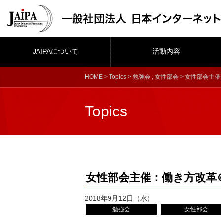
JAIPAについて
活動内容
HOME
>
Topics
>
勉強会
,
女性部会
> 女性部会主
Topics
女性部会主催：働き方改革
2018年9月12日（水）
勉強会
女性部会