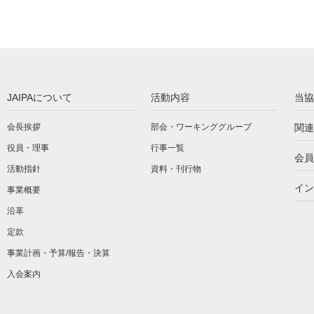
JAIPAについて
活動内容
当協
会長挨拶
部会・ワーキンググループ
関連
役員・理事
行事一覧
会員
活動指針
資料・刊行物
イン
事業概要
沿革
定款
事業計画・予算/報告・決算
入会案内