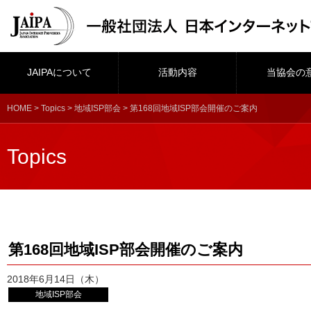
JAIPAについて
活動内容
当協会の
HOME
>
Topics
>
地域ISP部会
> 第168回地域ISP部会開催のご案内
Topics
第168回地域ISP部会開催のご案内
2018年6月14日（木）
地域ISP部会