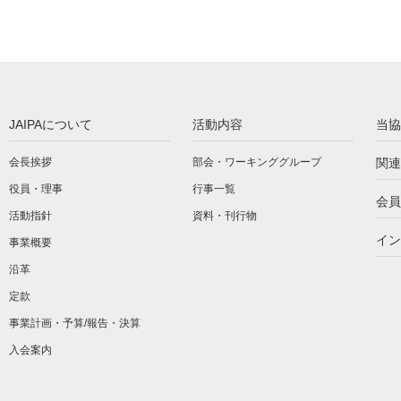
JAIPAについて
活動内容
当協
会長挨拶
部会・ワーキンググループ
関連
役員・理事
行事一覧
会員
活動指針
資料・刊行物
イン
事業概要
沿革
定款
事業計画・予算/報告・決算
入会案内