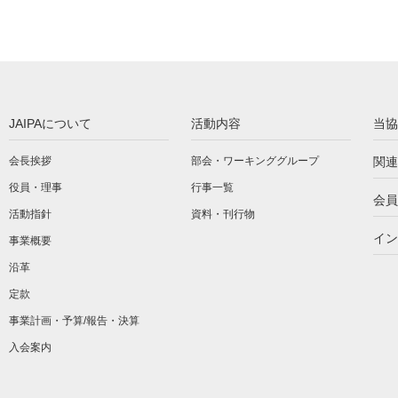
JAIPAについて
活動内容
当協
会長挨拶
部会・ワーキンググループ
関連
役員・理事
行事一覧
会員
活動指針
資料・刊行物
イン
事業概要
沿革
定款
事業計画・予算/報告・決算
入会案内