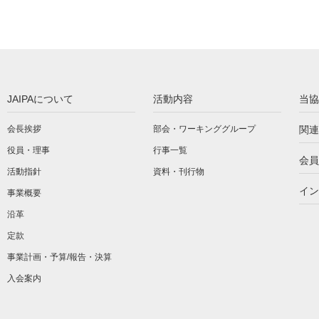
JAIPAについて
活動内容
当協
会長挨拶
部会・ワーキンググループ
関連
役員・理事
行事一覧
会員
活動指針
資料・刊行物
イン
事業概要
沿革
定款
事業計画・予算/報告・決算
入会案内