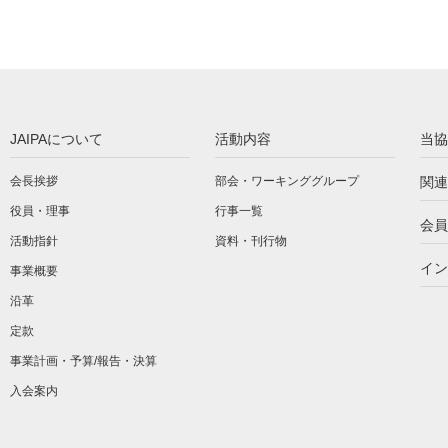
JAIPAについて
活動内容
当協
会長挨拶
部会・ワーキンググループ
関連
役員・理事
行事一覧
会員
活動指針
資料・刊行物
イン
事業概要
沿革
定款
事業計画・予算/報告・決算
入会案内