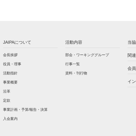
JAIPAについて
活動内容
当協
会長挨拶
部会・ワーキンググループ
関連
役員・理事
行事一覧
会員
活動指針
資料・刊行物
イン
事業概要
沿革
定款
事業計画・予算/報告・決算
入会案内