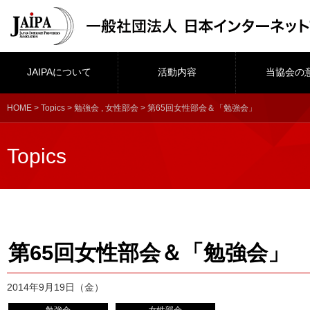
JAIPAについて
活動内容
当協会の
HOME
>
Topics
>
勉強会
,
女性部会
> 第65回女性部会＆「勉強会」
Topics
第65回女性部会＆「勉強会」
2014年9月19日（金）