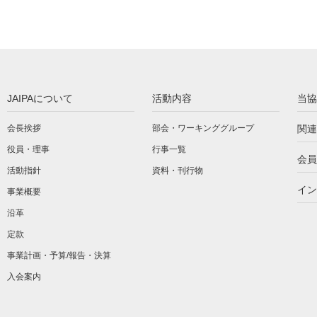
JAIPAについて
活動内容
当協
会長挨拶
部会・ワーキンググループ
関連
役員・理事
行事一覧
会員
活動指針
資料・刊行物
イン
事業概要
沿革
定款
事業計画・予算/報告・決算
入会案内