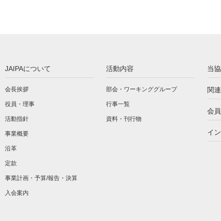
JAIPAについて
活動内容
当協
会長挨拶
部会・ワーキンググループ
関連
役員・理事
行事一覧
会員
活動指針
資料・刊行物
イン
事業概要
沿革
定款
事業計画・予算/報告・決算
入会案内