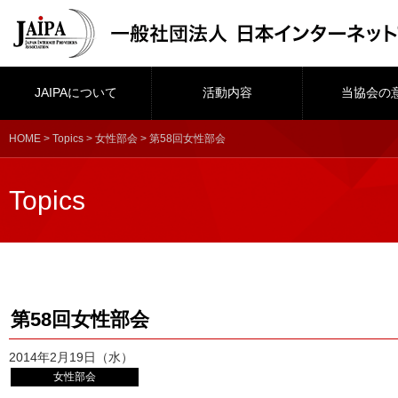
JAIPAについて
活動内容
当協会の
HOME
>
Topics
>
女性部会
> 第58回女性部会
Topics
第58回女性部会
2014年2月19日（水）
女性部会