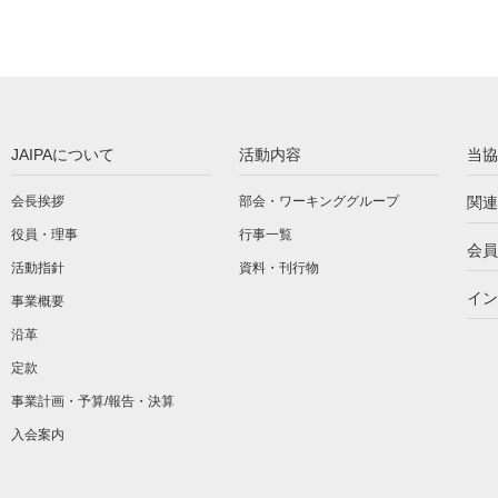
JAIPAについて
活動内容
当協
会長挨拶
部会・ワーキンググループ
関連
役員・理事
行事一覧
会員
活動指針
資料・刊行物
イン
事業概要
沿革
定款
事業計画・予算/報告・決算
入会案内