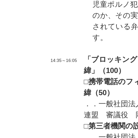
児童ポルノ
のか、その実
されている弁
す。
「ブロッキング
14:35～16:05
緯」（100）
□携帯電話のフ
緯（50）
．．一般社団法
連盟 審議役 
□第三者機関の
．．一般社団法