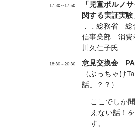
「児童ポルノサ
17:30～17:50
関する実証実験」
．．総務省 総
信事業部 消費
川久仁子氏
意見交換会 PA
18:30～20:30
（ぶっちゃけTa
話」？？）
ここでしか
えない話！を
す。