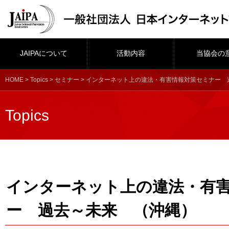
JAIPAについて
活動内容
当協会の
HOME
>
Topics
>
セミナー
> インターネット上の違法・有害情報対策セミナー 
Topics
インターネット上の違法・有
ー 過去～未来 （沖縄）