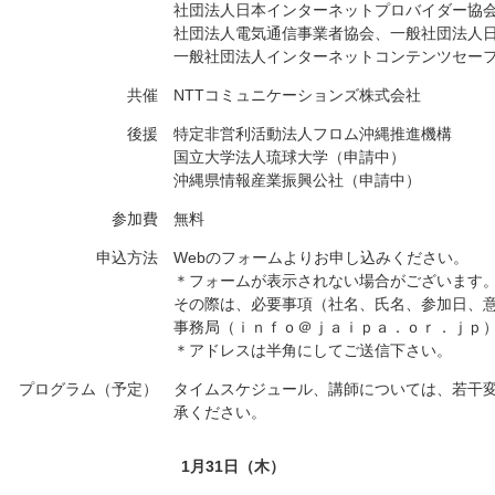
社団法人日本インターネットプロバイダー協
社団法人電気通信事業者協会、一般社団法人
一般社団法人インターネットコンテンツセー
共催
NTTコミュニケーションズ株式会社
後援
特定非営利活動法人フロム沖縄推進機構
国立大学法人琉球大学（申請中）
沖縄県情報産業振興公社（申請中）
参加費
無料
申込方法
Webのフォームよりお申し込みください。
＊フォームが表示されない場合がございます
その際は、必要事項（社名、氏名、参加日、意見
事務局（ｉｎｆｏ＠ｊａｉｐａ．ｏｒ．ｊｐ
＊アドレスは半角にしてご送信下さい。
プログラム（予定）
タイムスケジュール、講師については、若干
承ください。
1月31日（木）