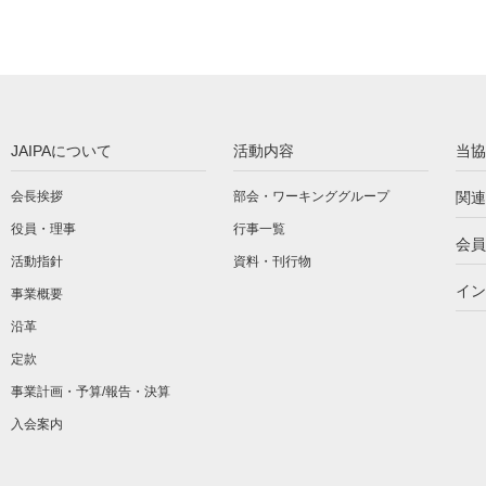
JAIPAについて
活動内容
当協
会長挨拶
部会・ワーキンググループ
関連
役員・理事
行事一覧
会員
活動指針
資料・刊行物
イン
事業概要
沿革
定款
事業計画・予算/報告・決算
入会案内