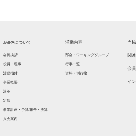
JAIPAについて
活動内容
当協
会長挨拶
部会・ワーキンググループ
関連
役員・理事
行事一覧
会員
活動指針
資料・刊行物
イン
事業概要
沿革
定款
事業計画・予算/報告・決算
入会案内