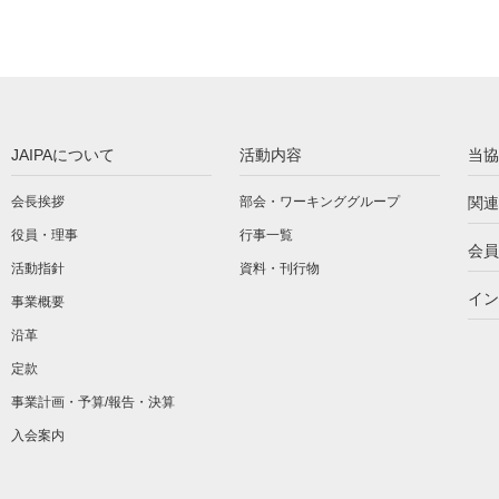
JAIPAについて
活動内容
当協
会長挨拶
部会・ワーキンググループ
関連
役員・理事
行事一覧
会員
活動指針
資料・刊行物
イン
事業概要
沿革
定款
事業計画・予算/報告・決算
入会案内