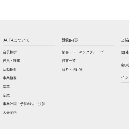
JAIPAについて
活動内容
当協
会長挨拶
部会・ワーキンググループ
関連
役員・理事
行事一覧
会員
活動指針
資料・刊行物
イン
事業概要
沿革
定款
事業計画・予算/報告・決算
入会案内