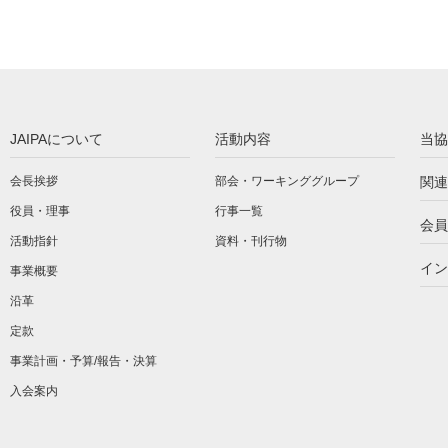
JAIPAについて
活動内容
当協
会長挨拶
部会・ワーキンググループ
関連
役員・理事
行事一覧
会員
活動指針
資料・刊行物
イン
事業概要
沿革
定款
事業計画・予算/報告・決算
入会案内