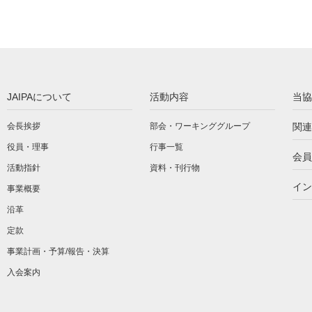
JAIPAについて
活動内容
当協
会長挨拶
部会・ワーキンググループ
関連
役員・理事
行事一覧
会員
活動指針
資料・刊行物
イン
事業概要
沿革
定款
事業計画・予算/報告・決算
入会案内