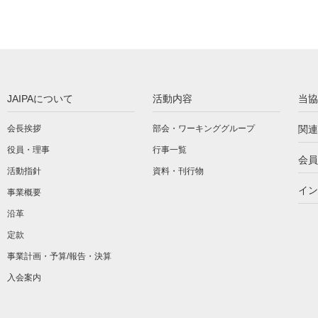
JAIPAについて
活動内容
当協
会長挨拶
部会・ワーキンググループ
関連
役員・理事
行事一覧
会員
活動指針
資料・刊行物
イン
事業概要
沿革
定款
事業計画・予算/報告・決算
入会案内