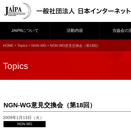
JAIPAについて
活動内容
当協会の
HOME
>
Topics
>
NGN-WG
> NGN-WG意見交換会（第18回）
Topics
NGN-WG意見交換会（第18回）
2009年1月13日（火）
NGN-WG