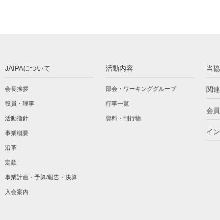
JAIPAについて
活動内容
当協
会長挨拶
部会・ワーキンググループ
関連
役員・理事
行事一覧
会員
活動指針
資料・刊行物
イン
事業概要
沿革
定款
事業計画・予算/報告・決算
入会案内