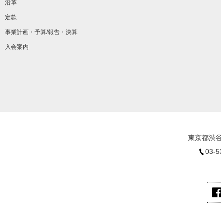
沿革
定款
事業計画・予算/報告・決算
入会案内
東京都渋谷
03-5