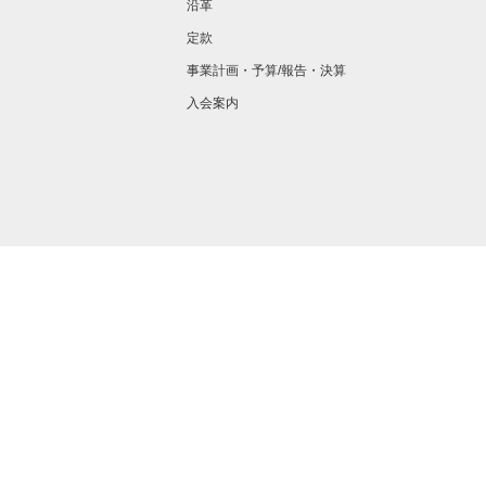
沿革
定款
事業計画・予算/報告・決算
入会案内