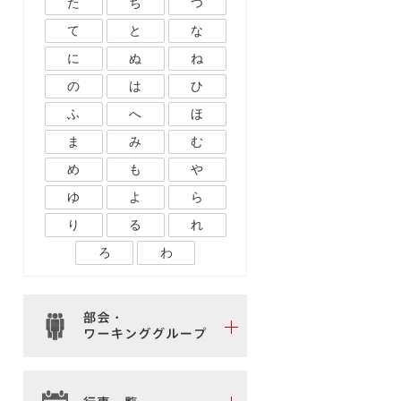
た
ち
つ
て
と
な
に
ぬ
ね
の
は
ひ
ふ
へ
ほ
ま
み
む
め
も
や
ゆ
よ
ら
り
る
れ
ろ
わ