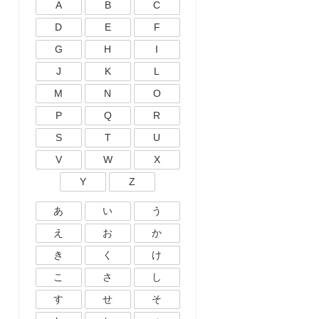
A
B
C
D
E
F
G
H
I
J
K
L
M
N
O
P
Q
R
S
T
U
V
W
X
Y
Z
あ
い
う
え
お
か
き
く
け
こ
さ
し
す
せ
そ