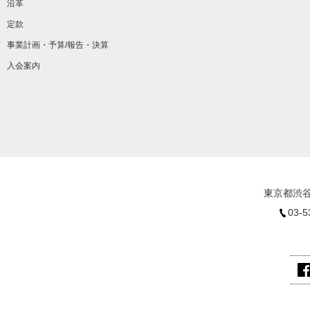
沿革
定款
事業計画・予算/報告・決算
入会案内
東京都渋谷
03-5