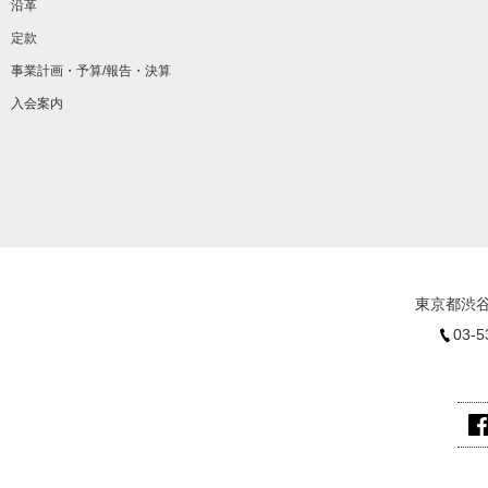
沿革
定款
事業計画・予算/報告・決算
入会案内
東京都渋谷
03-5