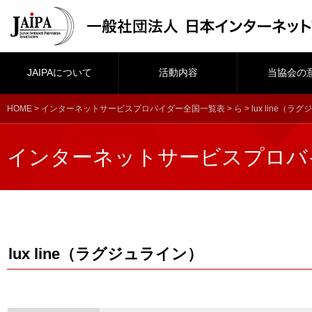
JAIPAについて
活動内容
当協会の
HOME
>
インターネットサービスプロバイダー全国一覧表
>
ら
> lux line（
インターネットサービスプロバ
lux line（ラグジュライン）