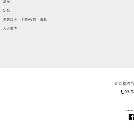
沿革
定款
事業計画・予算/報告・決算
入会案内
東京都渋谷
03-5