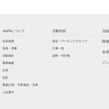
JAIPAについて
活動内容
当協
会長挨拶
部会・ワーキンググループ
関連
役員・理事
行事一覧
会員
活動指針
資料・刊行物
イン
事業概要
沿革
定款
事業計画・予算/報告・決算
入会案内